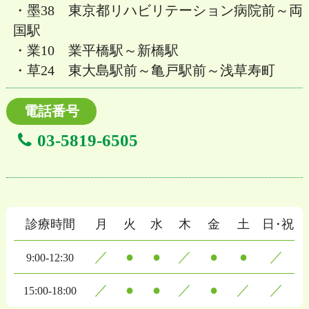
・墨38 東京都リハビリテーション病院前～両
国駅
・業10 業平橋駅～新橋駅
・草24 東大島駅前～亀戸駅前～浅草寿町
電話番号
03-5819-6505
診療時間
月
火
水
木
金
土
日・祝
／
●
●
／
●
●
／
9:00-12:30
／
●
●
／
●
／
／
15:00-18:00