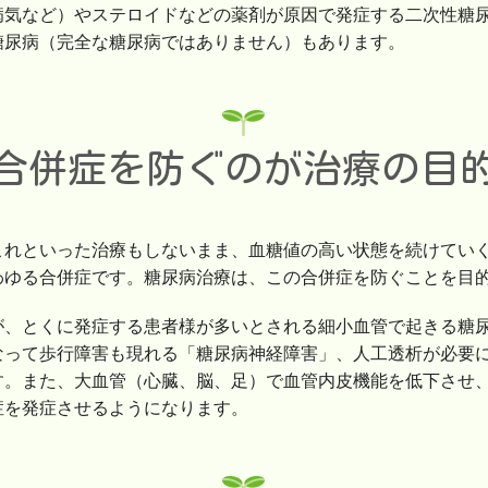
病気など）やステロイドなどの薬剤が原因で発症する二次性糖
糖尿病（完全な糖尿病ではありません）もあります。
合併症を防ぐのが治療の目
これといった治療もしないまま、血糖値の高い状態を続けてい
わゆる合併症です。糖尿病治療は、この合併症を防ぐことを目
が、とくに発症する患者様が多いとされる細小血管で起きる糖
なって歩行障害も現れる「糖尿病神経障害」、人工透析が必要
す。また、大血管（心臓、脳、足）で血管内皮機能を低下させ
症を発症させるようになります。