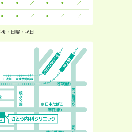
●
●
／
●
●
／
●
●
／
●
／
／
午後・日曜・祝日