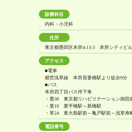
診療科目
内科・小児科
住所
東京都墨田区本所4-13-3 本所シティビル
アクセス
■電車
都営浅草線 本所吾妻橋駅より徒歩9分
■バス
本所四丁目バス停下車
・墨38 東京都リハビリテーション病院
・業10 業平橋駅～新橋駅
・草24 東大島駅前～亀戸駅前～浅草寿
電話番号